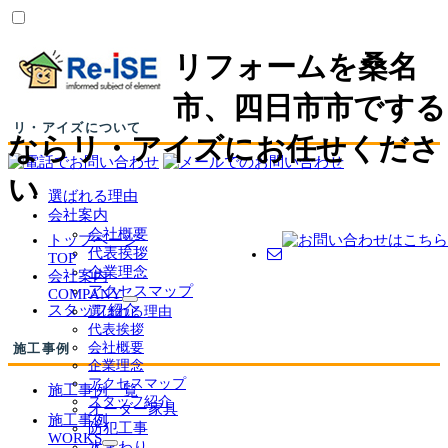
リフォームを桑名
市、四日市市でする
リ・アイズについて
ならリ・アイズにお任せくださ
い
選ばれる理由
会社案内
会社概要
トップページ
代表挨拶
TOP
企業理念
会社案内
アクセスマップ
COMPANY
サ
スタッフ紹介
選ばれる理由
ブ
代表挨拶
メ
会社概要
施工事例
ニ
企業理念
ュ
アクセスマップ
施工事例一覧
ー
スタッフ紹介
オーダー家具
を
施工事例
防犯工事
展
WORKS
水まわり