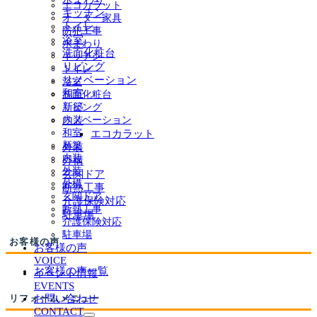
サ
開
エコカラット
キッチン
ブ
オーダー家具
トイレ
メ
防犯工事
浴室
ニ
水まわり
洗面化粧台
ュ
キッチン
ー
リビング
トイレ
を
リノベーション
浴室
展
和室
洗面化粧台
開
新築
リビング
内装
リノベーション
和室
エコカラット
新築
外装
内装
外構
外装
玄関ドア
外構
断熱工事
玄関ドア
介護保険対応
断熱工事
駐車場
介護保険対応
駐車場
お客様の声
お客様の声
VOICE
お客様の声一覧
イベント情報
EVENTS
リフォームメニュー
お問い合わせ
CONTACT