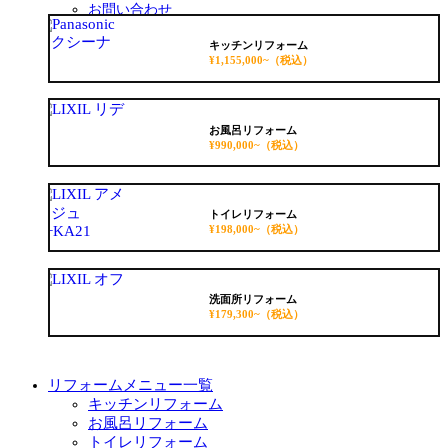
サ
お問い合わせ
ブ
無料お見積もり
メ
資料請求
キッチンリフォーム
ニ
¥1,155,000~
（税込）
イベント参加申込み
ュ
ー
を
展
お風呂リフォーム
¥990,000~
（税込）
開
トイレリフォーム
¥198,000~
（税込）
洗面所リフォーム
¥179,300~
（税込）
リフォームメニュー一覧
キッチンリフォーム
お風呂リフォーム
トイレリフォーム