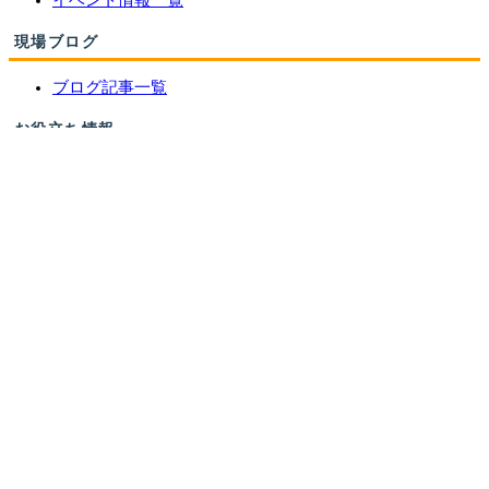
イベント情報一覧
現場ブログ
ブログ記事一覧
お役立ち情報
リフォームの流れ
よくあるご質問
住宅省エネ2026キャンペーン
先進的窓リノベ2026事業
みらいエコ住宅2026事業
給湯省エネ2026事業
お問い合わせ
お問い合わせ
無料お見積もり
資料請求
イベント参加申込み