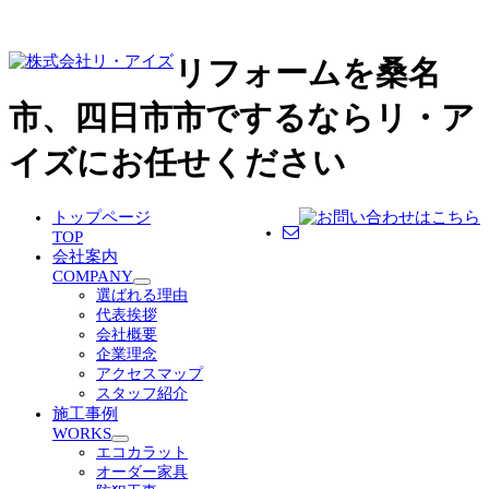
リフォームを桑名
市、四日市市でするならリ・ア
イズにお任せください
トップページ
TOP
会社案内
COMPANY
サ
選ばれる理由
ブ
代表挨拶
メ
会社概要
ニ
企業理念
ュ
アクセスマップ
ー
スタッフ紹介
を
施工事例
展
WORKS
サ
開
エコカラット
ブ
オーダー家具
メ