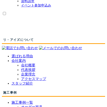
資料請求
ニ
イベント参加申込み
ュ
ー
を
展
開
リ・アイズについて
選ばれる理由
会社案内
会社概要
代表挨拶
企業理念
アクセスマップ
スタッフ紹介
施工事例
施工事例一覧
オーダー家具