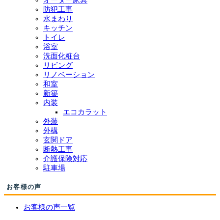
防犯工事
水まわり
キッチン
トイレ
浴室
洗面化粧台
リビング
リノベーション
和室
新築
内装
エコカラット
外装
外構
玄関ドア
断熱工事
介護保険対応
駐車場
お客様の声
お客様の声一覧