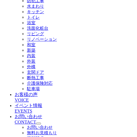
防犯工事
ニ
水まわり
ュ
キッチン
ー
トイレ
を
浴室
展
洗面化粧台
開
リビング
リノベーション
和室
新築
内装
外装
外構
玄関ドア
断熱工事
介護保険対応
駐車場
お客様の声
VOICE
イベント情報
EVENTS
お問い合わせ
CONTACT
サ
お問い合わせ
ブ
無料お見積もり
メ