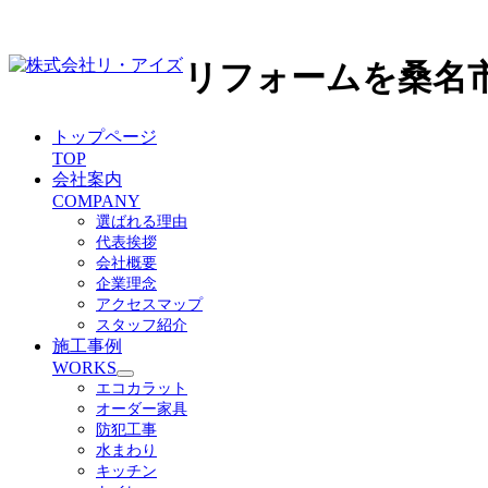
リフォームを桑名
トップページ
TOP
会社案内
COMPANY
選ばれる理由
代表挨拶
会社概要
企業理念
アクセスマップ
スタッフ紹介
施工事例
WORKS
サ
エコカラット
ブ
オーダー家具
メ
防犯工事
ニ
水まわり
ュ
キッチン
ー