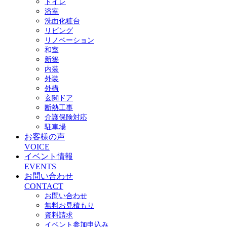
トイレ
を
浴室
展
洗面化粧台
開
リビング
リノベーション
和室
新築
内装
外装
外構
玄関ドア
断熱工事
介護保険対応
駐車場
お客様の声
VOICE
イベント情報
EVENTS
お問い合わせ
CONTACT
お問い合わせ
無料お見積もり
資料請求
イベント参加申込み