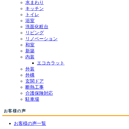
水まわり
キッチン
トイレ
浴室
洗面化粧台
リビング
リノベーション
和室
新築
内装
エコカラット
外装
外構
玄関ドア
断熱工事
介護保険対応
駐車場
お客様の声
お客様の声一覧