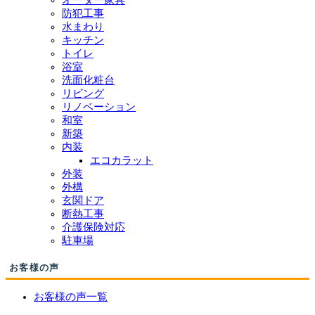
防犯工事
水まわり
キッチン
トイレ
浴室
洗面化粧台
リビング
リノベーション
和室
新築
内装
エコカラット
外装
外構
玄関ドア
断熱工事
介護保険対応
駐車場
お客様の声
お客様の声一覧