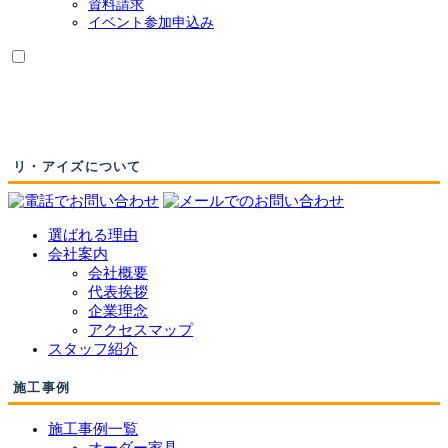
資料請求
ニ
イベント参加申込み
ュ
ー
を
展
開
リ・アイズについて
選ばれる理由
会社案内
会社概要
代表挨拶
企業理念
アクセスマップ
スタッフ紹介
施工事例
施工事例一覧
オーダー家具