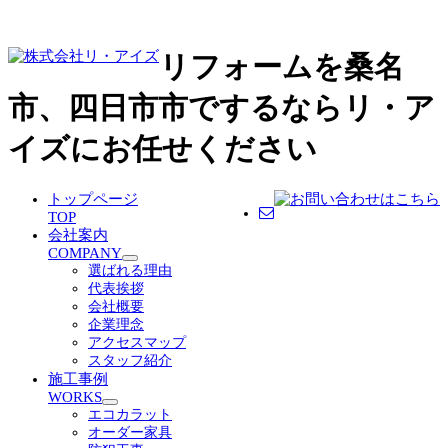
リフォームを桑名
市、四日市市でするならリ・ア
イズにお任せください
トップページ
TOP
会社案内
COMPANY
サ
選ばれる理由
ブ
代表挨拶
メ
会社概要
ニ
企業理念
ュ
アクセスマップ
ー
スタッフ紹介
を
施工事例
展
WORKS
サ
開
エコカラット
ブ
オーダー家具
メ