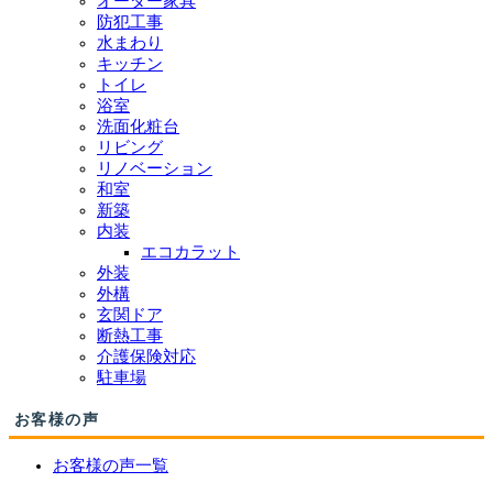
オーダー家具
防犯工事
水まわり
キッチン
トイレ
浴室
洗面化粧台
リビング
リノベーション
和室
新築
内装
エコカラット
外装
外構
玄関ドア
断熱工事
介護保険対応
駐車場
お客様の声
お客様の声一覧