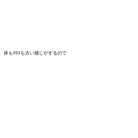
床もｸﾛｽも古い感じがするので