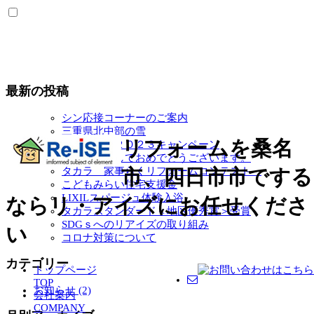
最新の投稿
シン応接コーナーのご案内
三重県北中部の雪
リフォームを桑名
住宅省エネ２０２３キャンペーン
新年あけましておめでとうございます。
タカラ 家事らくリフォームコンテスト
市、四日市市でする
こどもみらい住宅支援金
LIXILスパージュ体験入浴
ならリ・アイズにお任せくださ
タカラスタンダード＜地区優秀賞＞受賞
SDGｓへのリアイズの取り組み
い
コロナ対策について
カテゴリー
トップページ
TOP
お知らせ (2)
会社案内
COMPANY