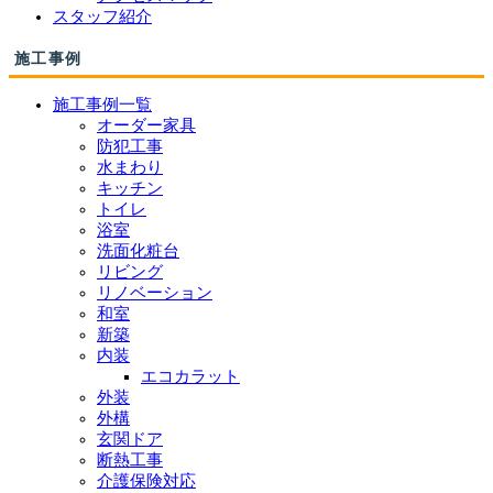
スタッフ紹介
施工事例
施工事例一覧
オーダー家具
防犯工事
水まわり
キッチン
トイレ
浴室
洗面化粧台
リビング
リノベーション
和室
新築
内装
エコカラット
外装
外構
玄関ドア
断熱工事
介護保険対応