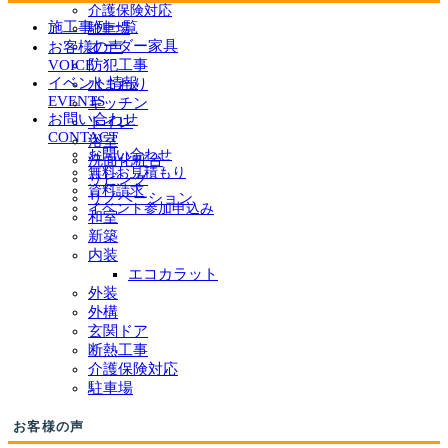
介護保険対応
施工事例一覧
駐車場
オーダー家具
お客様の声
防犯工事
VOICE
イベント情報
水まわり
EVENTS
キッチン
お問い合わせ
トイレ
CONTACT
浴室
お問い合わせ
洗面化粧台
無料お見積もり
リビング
資料請求
リノベーション
イベント参加申込み
和室
新築
内装
エコカラット
外装
外構
玄関ドア
断熱工事
介護保険対応
駐車場
お客様の声