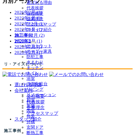
月別アーカイブ
選ばれる理由
代表挨拶
2026年2月 (1)
会社概要
2023年1月 (3)
企業理念
2022年12月 (1)
アクセスマップ
2022年9月 (1)
スタッフ紹介
2021年12月 (2)
施工事例
WORKS
2021年2月 (1)
サ
エコカラット
2020年7月 (1)
ブ
オーダー家具
2020年2月 (1)
メ
防犯工事
ニ
水まわり
リ・アイズについて
ュ
キッチン
ー
トイレ
を
浴室
展
洗面化粧台
選ばれる理由
開
リビング
会社案内
リノベーション
会社概要
和室
代表挨拶
新築
企業理念
内装
アクセスマップ
外装
スタッフ紹介
外構
玄関ドア
施工事例
断熱工事